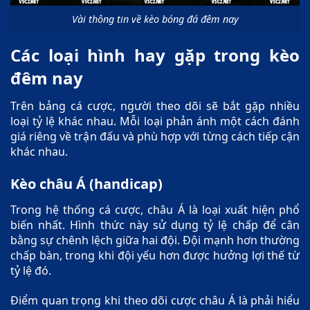
Vài thông tin về kèo bóng đá đêm nay
Các loại hình hay gặp trong kèo
đêm nay
Trên bảng cá cược, người theo dõi sẽ bắt gặp nhiều
loại tỷ lệ khác nhau
.
Mỗi loại phản ánh một cách đánh
giá riêng về trận đấu và phù hợp với từng cách tiếp cận
khác nhau.
Kèo châu Á (handicap)
Trong hệ thống cá cược, châu Á là loại xuất hiện phổ
biến nhất. Hình thức này sử dụng tỷ lệ chấp để cân
bằng sự chênh lệch giữa hai đội. Đội mạnh hơn thường
chấp bàn, trong khi đội yếu hơn được hưởng lợi thế từ
tỷ lệ đó.
Điểm quan trọng khi theo dõi cược châu Á là phải hiểu