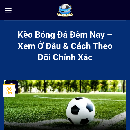
Bỏ
qua
nội
dung
Kèo Bóng Đá Đêm Nay –
Xem Ở Đâu & Cách Theo
Dõi Chính Xác
06
Th1