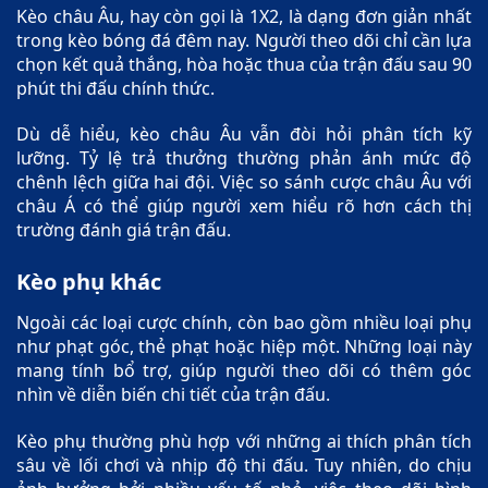
Kèo châu Âu, hay còn gọi là 1X2, là dạng đơn giản nhất
trong kèo bóng đá đêm nay. Người theo dõi chỉ cần lựa
chọn kết quả thắng, hòa hoặc thua của trận đấu sau 90
phút thi đấu chính thức.
Dù dễ hiểu, kèo châu Âu vẫn đòi hỏi phân tích kỹ
lưỡng. Tỷ lệ trả thưởng thường phản ánh mức độ
chênh lệch giữa hai đội. Việc so sánh cược châu Âu với
châu Á có thể giúp người xem hiểu rõ hơn cách thị
trường đánh giá trận đấu.
Kèo phụ khác
Ngoài các loại cược chính, còn bao gồm nhiều loại phụ
như phạt góc, thẻ phạt hoặc hiệp một.
Những loại này
mang tính bổ trợ, giúp người theo dõi có thêm góc
nhìn về diễn biến chi tiết của trận đấu.
Kèo phụ thường phù hợp với những ai thích phân tích
sâu về lối chơi và nhịp độ thi đấu.
Tuy nhiên, do chịu