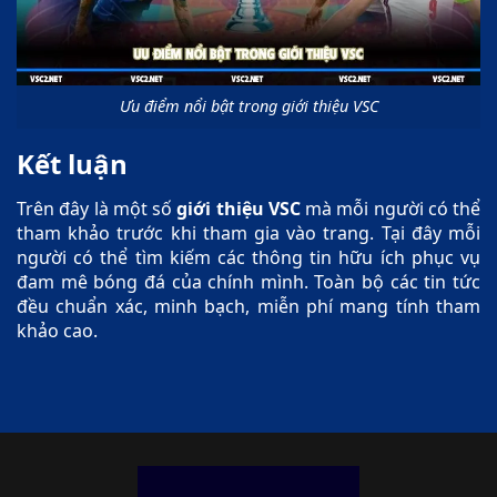
Ưu điểm nổi bật trong giới thiệu VSC
Kết luận
Trên đây là một số
giới thiệu VSC
mà mỗi người có thể
tham khảo trước khi tham gia vào trang. Tại đây mỗi
người có thể tìm kiếm các thông tin hữu ích phục vụ
đam mê bóng đá của chính mình. Toàn bộ các tin tức
đều chuẩn xác, minh bạch, miễn phí mang tính tham
khảo cao.