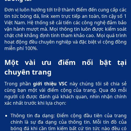
Đơn vị luôn hướng tới trở thành điểm đến cung cấp các
tin tức bóng đá, link xem trực tiếp an toàn, tin cậy số 1
Việt Nam. Hệ thống sẽ cải tiến các công nghệ đảm bảo
vận hành mượt mà. Mọi thông tin luôn được kiểm soát
chặt chẽ khẳng định tính tham khảo cao. Mọi quá trình
hoạt động đều chuyên nghiệp và đặc biệt vì cộng đồng
miễn phí 100%.
Một vài ưu điểm nổi bật tại
chuyên trang
Trong phần
giới thiệu VSC
này chúng tôi sẽ chia sẻ
cùng bạn một vài điểm cộng của trang. Qua đó mỗi
người có được đánh giá khách quan, nhìn nhận chính
xác nhất trước khi lựa chọn:
Thông tin đa dạng: Điểm cộng đầu tiên của trang
chính là sự đa dạng của thông tin. Mỗi tín đồ của
bóng đá khi cần tìm kiếm bất cứ tin tức nào đều có