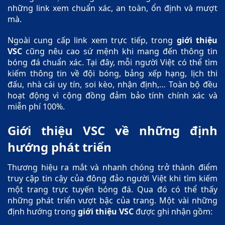
những link xem chuẩn xác, an toàn, ổn định và mượt
mà.
Ngoài cung cấp link xem trực tiếp, trong
giới thiệu
VSC
cũng nêu cao sứ mệnh khi mang đến thông tin
bóng đá chuẩn xác. Tại đây, mỗi người Việt có thể tìm
kiếm thông tin về đội bóng, bảng xếp hạng, lịch thi
đấu, nhà cái uy tín, soi kèo, nhận định,… Toàn bộ đều
hoạt động vì cộng đồng đảm bảo tính chính xác và
miễn phí 100%.
Giới thiệu VSC về những định
hướng phát triển
Thương hiệu ra mắt và nhanh chóng trở thành điểm
truy cập tin cậy của đông đảo người Việt khi tìm kiếm
một trang trực tuyến bóng đá. Qua đó có thể thấy
những phát triển vượt bậc của trang. Một vài những
định hướng trong
giới thiệu VSC
được ghi nhận gồm: