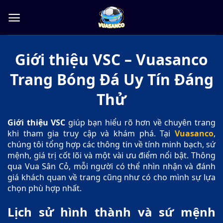
Bỏ
qua
nội
dung
Giới thiệu VSC – Vuasanco
Trang Bóng Đá Uy Tín Đáng
Thử
Giới thiệu VSC
giúp bạn hiểu rõ hơn về chuyên trang
khi tham gia truy cập và khám phá. Tại
Vuasanco
,
chúng tôi tổng hợp các thông tin về tính minh bạch, sứ
mệnh, giá trị cốt lõi và một vài ưu điểm nổi bật. Thông
qua Vua Sân Cỏ, mỗi người có thể nhìn nhận và đánh
giá khách quan về trang cũng như có cho mình sự lựa
chọn phù hợp nhất.
Lịch sử hình thành và sứ mệnh