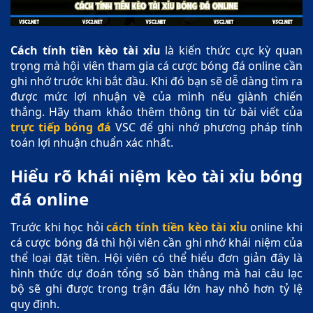
Cách tính tiền kèo tài xỉu
là kiến thức cực kỳ quan
trọng mà hội viên tham gia cá cược bóng đá online cần
ghi nhớ trước khi bắt đầu. Khi đó bạn sẽ dễ dàng tìm ra
được mức lợi nhuận về của mình nếu giành chiến
thắng. Hãy tham khảo thêm thông tin từ bài viết của
trực tiếp bóng đá
VSC để ghi nhớ phương pháp tính
toán lợi nhuận chuẩn xác nhất.
Hiểu rõ khái niệm kèo tài xỉu bóng
đá online
Trước khi học hỏi
cách tính tiền kèo tài xỉu
online khi
cá cược bóng đá thì hội viên cần ghi nhớ khái niệm của
thể loại đặt tiền. Hội viên có thể hiểu đơn giản đây là
hình thức dự đoán tổng số bàn thắng mà hai câu lạc
bộ sẽ ghi được trong trận đấu lớn hay nhỏ hơn tỷ lệ
quy định.