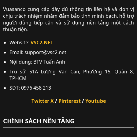
Vuasanco cung cấp đầy đủ thông tin liên hệ và đơn vị
chịu trách nhiệm nhằm đảm bảo tính minh bạch, hỗ trợ
người dùng tiếp cận và sử dụng nền tảng một cách
thuận tiện.
Website:
VSC2.NET
Email:
support@vsc2.net
Nội dung: BTV Tuấn Anh
Trụ sở: 51A Lương Văn Can, Phường 15, Quận 8,
TPHCM
SĐT: 0976 458 213
Twitter X
/
Pinterest
/
Youtube
CHÍNH SÁCH NỀN TẢNG