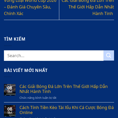
Vòng Loại World Cup 2026
Các Giải Bóng Đá Lớn Trên
– Đánh Giá Chuyên Sâu,
Thế Giới Hấp Dẫn Nhất
Chính Xác
Hành Tinh
TÌM KIẾM
BÀI VIẾT MỚI NHẤT
Các Giải Bóng Đá Lớn Trên Thế Giới Hấp Dẫn
08
Nhất Hành Tinh
Th1
Chức năng bình luận bị tắt
ở
Các
Giải
Cách Tính Tiền Kèo Tài Xỉu Khi Cá Cược Bóng Đá
08
Bóng
Online
Th1
Đá
Lớn