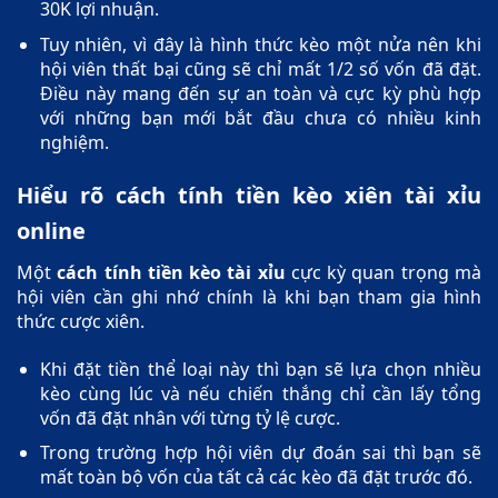
30K lợi nhuận.
Tuy nhiên, vì đây là hình thức kèo một nửa nên khi
hội viên thất bại cũng sẽ chỉ mất 1/2 số vốn đã đặt.
Điều này mang đến sự an toàn và cực kỳ phù hợp
với những bạn mới bắt đầu chưa có nhiều kinh
nghiệm.
Hiểu rõ cách tính tiền kèo xiên tài xỉu
online
Một
cách tính tiền kèo tài xỉu
cực kỳ quan trọng mà
hội viên cần ghi nhớ chính là khi bạn tham gia hình
thức cược xiên.
Khi đặt tiền thể loại này thì bạn sẽ lựa chọn nhiều
kèo cùng lúc và nếu chiến thắng chỉ cần lấy tổng
vốn đã đặt nhân với từng tỷ lệ cược.
Trong trường hợp hội viên dự đoán sai thì bạn sẽ
mất toàn bộ vốn của tất cả các kèo đã đặt trước đó.