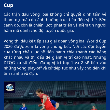
Cup
Các trận đấu vòng loại không chỉ quyết định tấm vé
tham dự mà còn ảnh hưởng trực tiếp đến vị thế. Bên
cạnh đó, còn là chiến lược phát triển và niềm tin người
hâm mộ dành cho đội tuyển quốc gia.
Vòng thi đấu kế tiếp sau giai đoạn vòng loại World Cup
2026 được xem là vòng chung kết. Nơi các đội tuyển
của từng châu lục sẽ tiến hành chia thành các bảng
khác nhau và thi đấu để giành vị trí cao nhất. Những
ĐTQG có số điểm đứng vị trí top 1 và 2 sẽ tiến vào
những vòng play-off và cứ tiếp tục như vậy cho đến khi
tìm ra nhà vô địch.