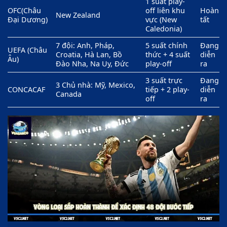
1 suất play-
OFC(Châu
off liên khu
Hoàn
New Zealand
Đại Dương)
vực (New
tất
Caledonia)
7 đội: Anh, Pháp,
5 suất chính
Đang
UEFA (Châu
Croatia, Hà Lan, Bồ
thức + 4 suất
diễn
Âu)
Đào Nha, Na Uy, Đức
play-off
ra
3 suất trực
Đang
3 Chủ nhà: Mỹ, Mexico,
CONCACAF
tiếp + 2 play-
diễn
Canada
off
ra