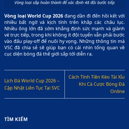
Vòng loại sắp hoàn thành để xác định 48 đội bước tiếp
Vòng loại World Cup 2026
đang dần đi đến hồi kết với
nhiều bất ngờ và kịch tính trên khắp các châu lục.
Nhiều ông lớn đã sớm khẳng định sức mạnh và giành
vé trực tiếp, trong khi không ít đội tuyển vẫn phải bước
vào đấu play-off để nuôi hy vọng. Những thông tin mà
VSC đã chia sẻ sẽ giúp bạn có cái nhìn tổng quan về
cục diện bóng đá thế giới sắp tới diễn ra.
Cách Tính Tiền Kèo Tài Xỉu
Lịch Đá World Cup 2026 –
Khi Cá Cược Bóng Đá
Cập Nhật Liên Tục Tại SVC
Online
TÌM KIẾM