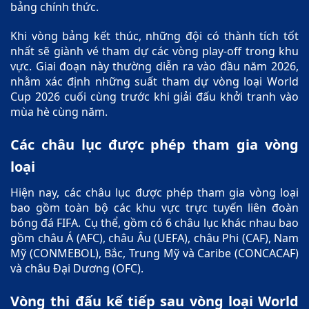
bảng chính thức.
Khi vòng bảng kết thúc, những đội có thành tích tốt
nhất sẽ giành vé tham dự các vòng play-off trong khu
vực. Giai đoạn này thường diễn ra vào đầu năm 2026,
nhằm xác định những suất tham dự vòng loại World
Cup 2026 cuối cùng trước khi giải đấu khởi tranh vào
mùa hè cùng năm.
Các châu lục được phép tham gia vòng
loại
Hiện nay, các châu lục được phép tham gia vòng loại
bao gồm toàn bộ các khu vực trực tuyến liên đoàn
bóng đá FIFA. Cụ thể, gồm có 6 châu lục khác nhau bao
gồm châu Á (AFC), châu Âu (UEFA), châu Phi (CAF), Nam
Mỹ (CONMEBOL), Bắc, Trung Mỹ và Caribe (CONCACAF)
và châu Đại Dương (OFC).
Vòng thi đấu kế tiếp sau vòng loại World